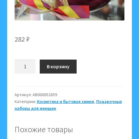
282
₽
Количество
В корзину
товара
Подарочный
набор
для
Артикул:
АВ000052659
Категории:
Косметика и бытовая химия
,
Подарочные
женщин
наборы для женщин
NY-
1812
Шар
Похожие товары
(крем