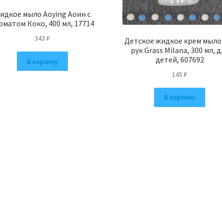
идкое мыло Aoying Аоин с
оматом Коко, 400 мл, 17714
343
₽
Детское жидкое крем мыло
рук Grass Milana, 300 мл, д
детей, 607692
В корзину
145
₽
В корзину