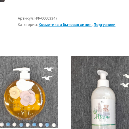
Подгузники
трусики
детские
Артикул:
НФ-00003347
Категории:
Косметика и бытовая химия
,
Подгузники
Marabu
Japan,
размер
M,
6-
11
кг,
46
шт.,
памперсы
для
детей,
031018,
010230