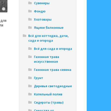
Сувениры
Фондю
Хозтовары
 для
ля
Ящики балконные
Всё для коттеджа, дачи,
сада и огорода
Всё для сада и огорода
Газонная трава
искусственная
Газонная трава семена
Грунт
Деревья светодиодные
Капельный полив
Сидераты (травы)
Средства от