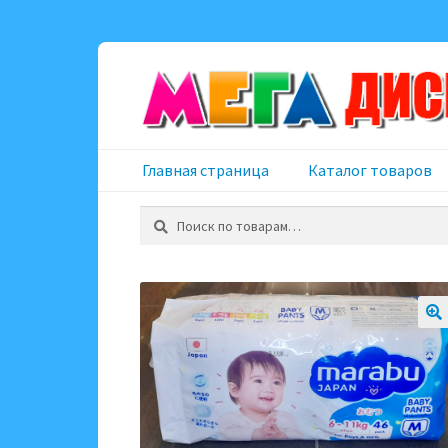
Перейти
Перейти
к
к
навигации
содержимому
Главная страница
Каталог товаров
Искать: