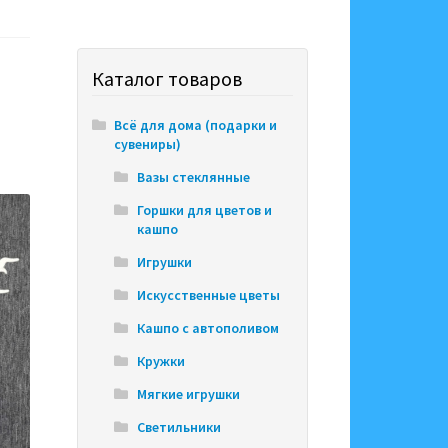
Каталог товаров
Всё для дома (подарки и
сувениры)
Вазы стеклянные
Горшки для цветов и
кашпо
Игрушки
Искусственные цветы
Кашпо с автополивом
Кружки
Мягкие игрушки
Светильники