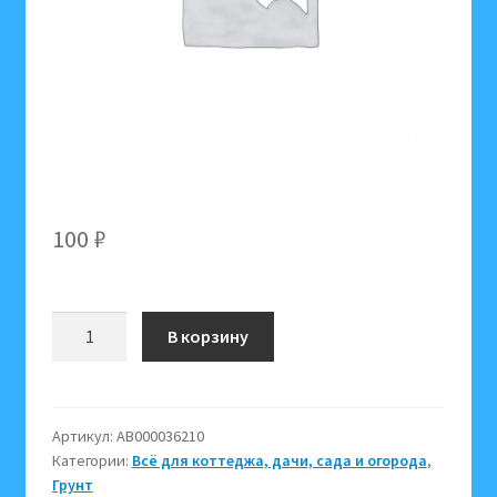
100
₽
Количество
В корзину
товара
Садовая
земля,
5
Артикул:
АВ000036210
Категории:
Всё для коттеджа, дачи, сада и огорода
,
л,
Грунт
грунт,