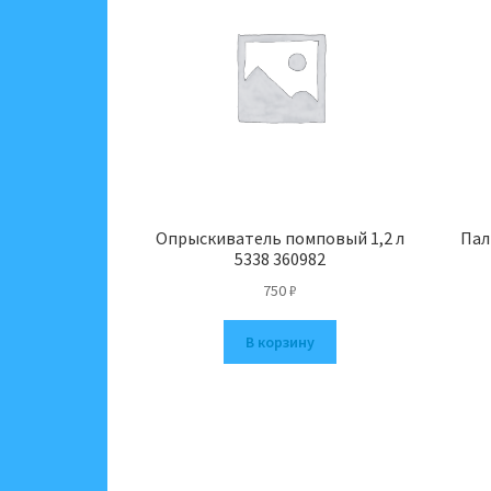
Опрыскиватель помповый 1,2 л
Пал
5338 360982
750
₽
В корзину