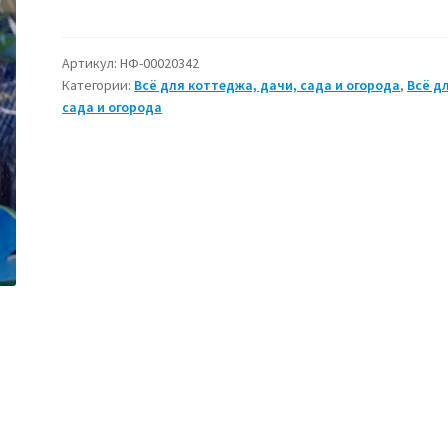
Средство
от
сорняков
Артикул:
НФ-00020342
Категории:
Всё для коттеджа, дачи, сада и огорода
,
Всё д
Стриж
сада и огорода
45
г
(на
10
л
воды
на
200
м2)
гербицид
(семена)