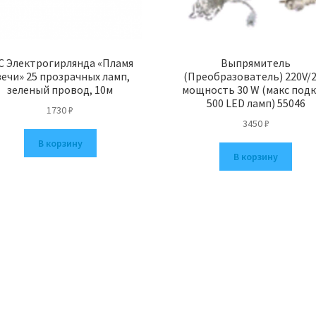
C Электрогирлянда «Пламя
Выпрямитель
вечи» 25 прозрачных ламп,
(Преобразователь) 220V/
зеленый провод, 10м
мощность 30 W (макс подк
500 LED ламп) 55046
1730
₽
3450
₽
В корзину
В корзину