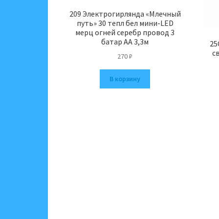
209 Электрогирлянда «Млечный
путь» 30 тепл бел мини-LED
мерц огней серебр провод 3
батар АА 3,3м
25
с
270
₽
В корзину