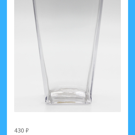
430
₽