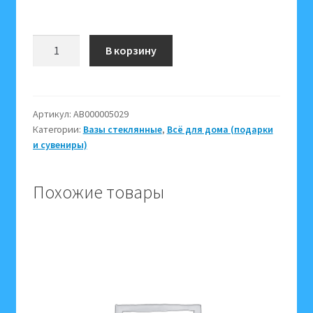
Количество
В корзину
товара
Ваза
стекло
018
Артикул:
АВ000005029
Категории:
Вазы стеклянные
,
Всё для дома (подарки
005029
и сувениры)
(примерная
высота
23
Похожие товары
см,
ширина
12
см)