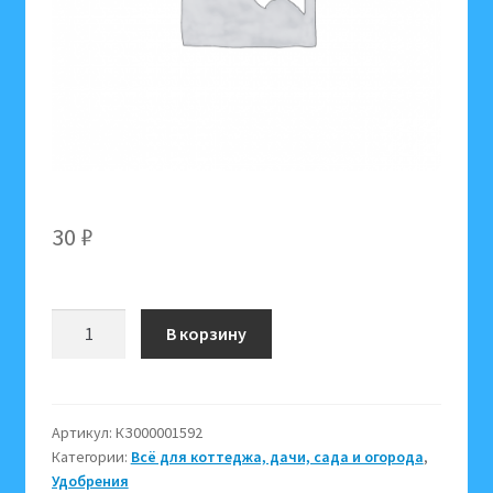
30
₽
Количество
В корзину
товара
Атлет
средство
от
Артикул:
КЗ000001592
Категории:
Всё для коттеджа, дачи, сада и огорода
,
перерастания
Удобрения
рассады,