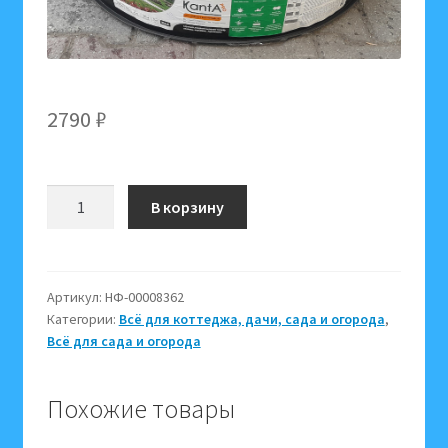
2790
₽
Количество
В корзину
товара
Бордюр
10
м,
Артикул:
НФ-00008362
Категории:
Всё для коттеджа, дачи, сада и огорода
,
высота
Всё для сада и огорода
15
см,
KANTA
Похожие товары
PRO
Б-1000.15.03-