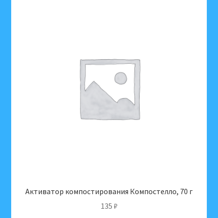
ПП
пластиковый
черный
82544-
Ч
Активатор компостирования Компостелло, 70 г
135
₽