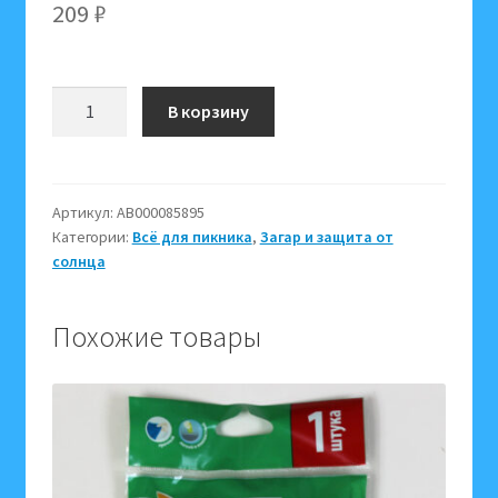
209
₽
Количество
В корзину
товара
Крем
против
загара
Артикул:
АВ000085895
Категории:
Всё для пикника
,
Загар и защита от
SPF
солнца
35
отбеливающий,
60
Похожие товары
мл,
Floresan,
c
Д-
пантенолом
и