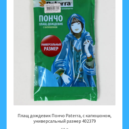
маслом
Ши,
Ф
100
Плащ дождевик Пончо Paterra, с капюшоном,
универсальный размер 402379