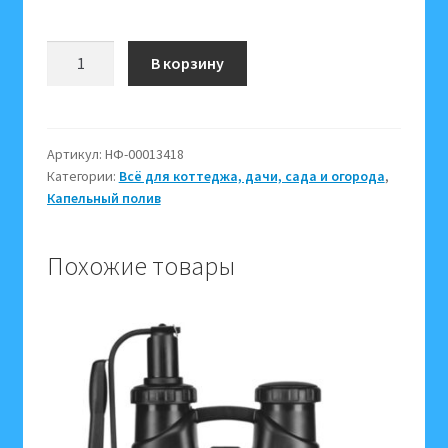
Количество
В корзину
товара
Набор
коннекторов
для
Артикул:
НФ-00013418
Категории:
Всё для коттеджа, дачи, сада и огорода
,
полива
Капельный полив
4
шт.
3/4"
Похожие товары
(для
систем
полива
и
капельного
полива)