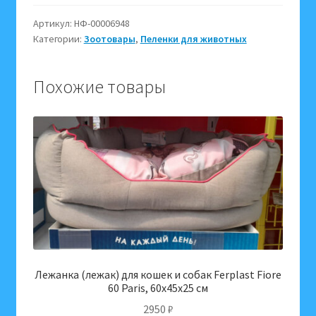
для
домашних
Артикул:
НФ-00006948
Категории:
Зоотовары
,
Пеленки для животных
животных,
собак
DOGGIE
Похожие товары
размер
L,
60х60
см,
30
штук
в
упаковке
Лежанка (лежак) для кошек и собак Ferplast Fiore
60 Paris, 60x45x25 см
2950
₽