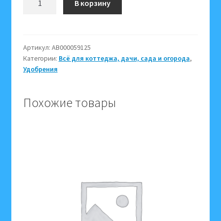
В корзину
товара
Удобрение
для
газонов
Артикул:
АВ000059125
Категории:
Всё для коттеджа, дачи, сада и огорода
,
10кг
Удобрения
GreenUP
Похожие товары